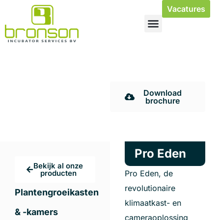
Vacatures
Service & Onderhoud
Real time data
acquisitie
Download
brochure
Pro Eden
Bekijk al onze
producten
Pro Eden, de
revolutionaire
Plantengroeikasten
klimaatkast- en
& -kamers
cameraoplossing