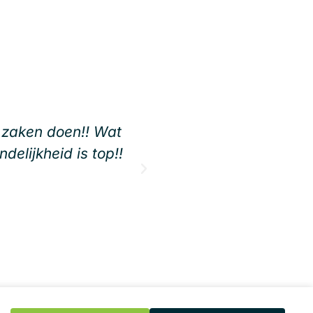
n zaken doen!! Wat
"Ik had mijn collega g
ndelijkheid is top!!
dat 