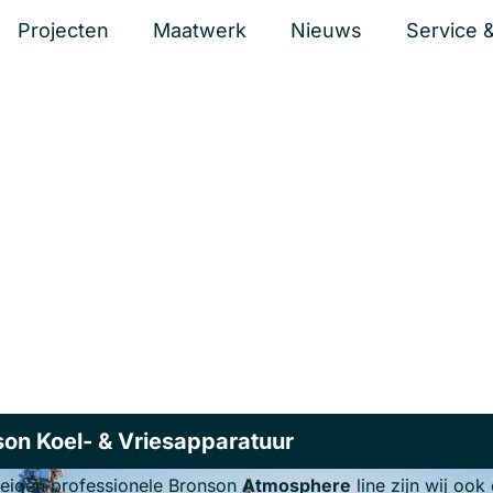
Projecten
Maatwerk
Nieuws
Service 
ing equipment
on Koel- & Vriesapparatuur
 eigen professionele Bronson
Atmosphere
line zijn wij oo