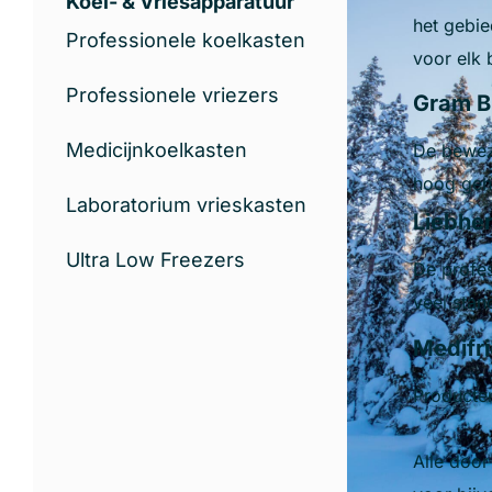
Koel- & Vriesapparatuur
het gebie
Professionele koelkasten
voor elk 
Professionele vriezers
Gram Bi
Medicijnkoelkasten
De bewez
hoog geh
Laboratorium vrieskasten
Liebhe
Ultra Low Freezers
De profe
veel stan
Medifr
Producten
Alle door