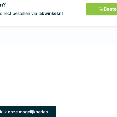
en?
Beste
direct bestellen via
labwinkel.nl
atuur volledig op maat lat
aboratorium is wat Bronson betreft meer dan alleen appara
Laboratorium is een beleving.
kijk onze mogelijkheden
Neem contact met ons 