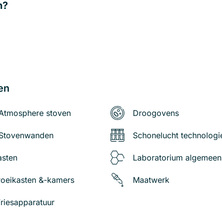
n?
en
Atmosphere stoven
Droogovens
 Stovenwanden
Schonelucht technologi
asten
Laboratorium algemeen
roeikasten &-kamers
Maatwerk
Vriesapparatuur