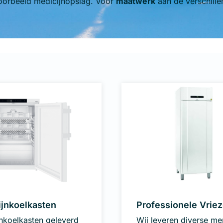
oorbeeld medicijnopslag. Voor
maatwerk
aan de verschille
jnkoelkasten
Professionele Vriez
nkoelkasten geleverd
Wij leveren diverse me