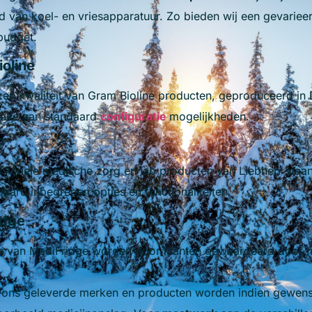
d van koel- en vriesapparatuur.
Zo bieden wij een gevarieer
budget.
oline
en kwaliteit van Gram Bioline producten, geproduceerd i
alte aan standaard
configuratie
mogelijkheden.
rr
ssionele medische zorg en lab producten van Liebherr sta
daard inbegrepen opties en functionaliteiten.
idge
 van MediFridge worden door klanten gewaardeerd door hun
 ons geleverde merken en producten worden indien gewenst