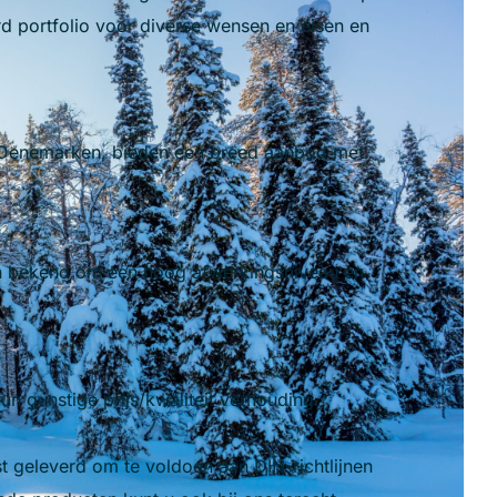
d portfolio voor diverse wensen en eisen en
n Denemarken, bieden een breed aanbod met
an bekend om een hoog afwerkingsniveau en
 gunstige prijs/kwaliteit verhouding.
 geleverd om te voldoen aan DIN-richtlijnen