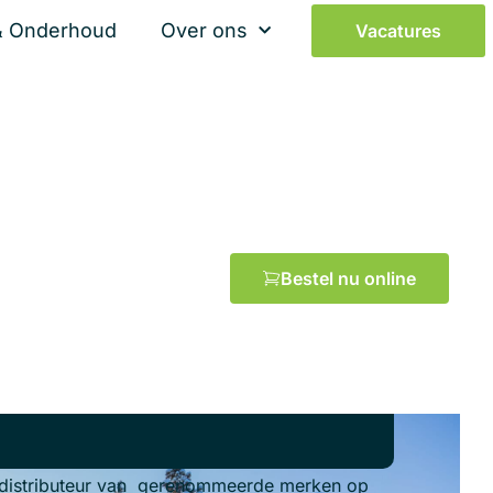
& Onderhoud
Over ons
Vacatures
Bestel nu online
k distributeur van gerenommeerde merken op