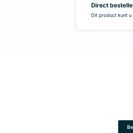
Direct bestell
Dit product kunt u 
Uw appar
Het werken op een l
Be