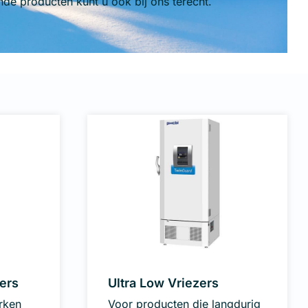
nde producten kunt u ook bij ons terecht.
ers
Ultra Low Vriezers
rken
Voor producten die langdurig