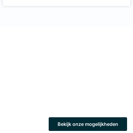
Uw apparatuur volledig op maat
laten maken?
Het werken op een laboratorium is wat Bronson betreft
meer dan alleen apparatuur en technologie.
Laboratorium is een beleving.
Bekijk onze mogelijkheden